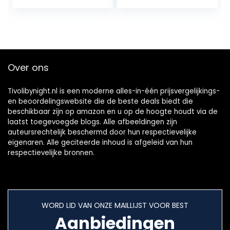
Verjaardagsfeest
fotografie
Fancy Dress Up
rekwisieten 0-6
Bodysuit
maanden
Rompertje
Over ons
Tivolibynight.nl is een moderne alles-in-één prijsvergelijkings-
en beoordelingswebsite die de beste deals biedt die
beschikbaar zijn op amazon en u op de hoogte houdt via de
laatst toegevoegde blogs. Alle afbeeldingen zijn
auteursrechtelijk beschermd door hun respectievelijke
eigenaren. Alle geciteerde inhoud is afgeleid van hun
respectievelijke bronnen.
WORD LID VAN ONZE MAILLIJST VOOR BEST
Aanbiedingen