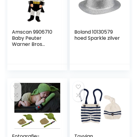
Amscan 9906710
Boland 10130579
Baby Peuter
hoed Sparkle zilver
Warner Bros
Classic Batman
Fancy Dress
Kostuum (18-24
maanden),
uniseks, kinderen,
grijs
Fotografie-
Toyvian