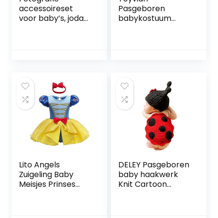
accessoireset
Pasgeboren
voor baby’s, joda-
babykostuum
kostuum,
outfits gestreept
handgemaakt,
gehaakte
voor
gebreide muts
pasgeborenen
rompers
fotografie foto
rekwisieten voor
meisjes jongens
Lito Angels
DELEY Pasgeboren
Zuigeling Baby
baby haakwerk
Meisjes Prinses
Knit Cartoon
Kostuum met Boog
lieveheersbeestje
Hoofdband,
kostuum unisex
Halloween
cap outfit