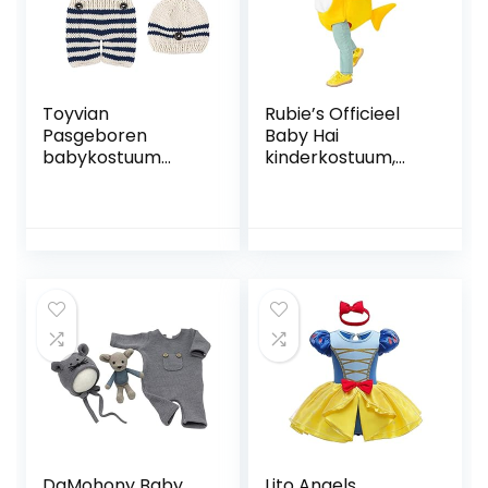
Toyvian
Rubie’s Officieel
Pasgeboren
Baby Hai
babykostuum
kinderkostuum,
outfits gestreept
speelt de baby
gehaakte
haai melodie
gebreide muts
peuter maat 1-2
rompers
jaar
fotografie foto
rekwisieten voor
meisjes jongens
DaMohony Baby
Lito Angels