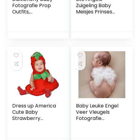
Fotografie Prop
Zuigeling Baby
Outfits,
Meisjes Prinses
Pasgeboren
Kostuum met Boog
Jongens Meisjes
Hoofdband,
Foto Kostuums
Halloween
Leuke Gebreide
Verjaardagsfeest
Romper + Kleine
Fancy Dress Up
Muis Hoed+Rat
Bodysuit
Rompertje
Dress up America
Baby Leuke Engel
Cute Baby
Veer Vleugels
Strawberry
Fotografie
Kostuum,
Kostuum Prop
Multicolor, Leeftijd
Foto Prop Voor
12-24 maanden
Meisjes Wit