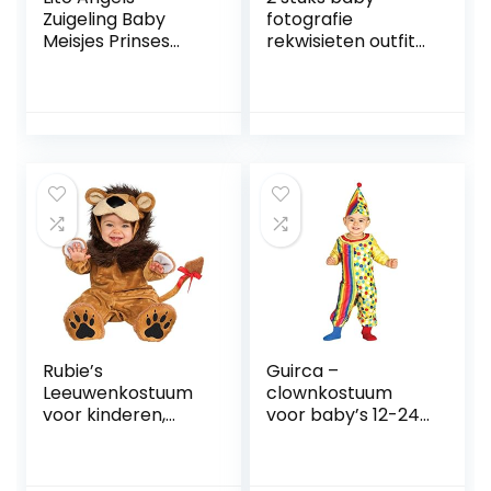
Zuigeling Baby
fotografie
Meisjes Prinses
rekwisieten outfit
Kostuum met Boog
pasgeboren
Hoofdband,
fotoshoot set
Halloween
jongens/meisjes
Verjaardagsfeest
hoed broek
Fancy Dress Up
kostuum set
Bodysuit
Rompertje
Rubie’s
Guirca –
Leeuwenkostuum
clownkostuum
voor kinderen,
voor baby’s 12-24
babymaat 1-2 jaar
maanden U
(Rubies S8248-T)
(85972.0)