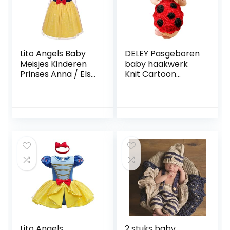
Lito Angels Baby
DELEY Pasgeboren
Meisjes Kinderen
baby haakwerk
Prinses Anna / Elsa
Knit Cartoon
/ Sneeuwwitje /
lieveheersbeestje
Belle / Ariel / Alice
kostuum unisex
/ Sofia / Rapunzel /
cap outfit
Jessie Jurk Fancy
fotografie
Halloween
rekwisieten 0-6
Kostuum Feestjurk
maanden
Lito Angels
2 stuks baby