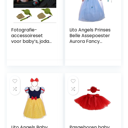
Fotografie-
Lito Angels Prinses
accessoireset
Belle Assepoester
voor baby’s, joda-
Aurora Fancy
kostuum,
Dress Up Kostuum
handgemaakt,
met Accessoires
voor
Vlinder voor
pasgeborenen
Kinderen Meisjes,
Geel / Blauw /
Heet Roze
Lito Angels Baby
Pasgeboren baby