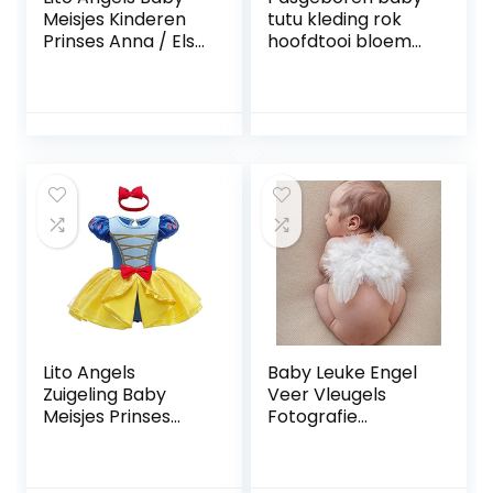
Meisjes Kinderen
tutu kleding rok
Prinses Anna / Elsa
hoofdtooi bloem
/ Sneeuwwitje /
foto fotografie
Belle / Ariel / Alice
rekwisiet outfit
/ Sofia / Rapunzel /
Jessie Jurk Fancy
Halloween
Kostuum Feestjurk
Lito Angels
Baby Leuke Engel
Zuigeling Baby
Veer Vleugels
Meisjes Prinses
Fotografie
Kostuum met Boog
Kostuum Prop
Hoofdband,
Foto Prop Voor
Halloween
Meisjes Wit