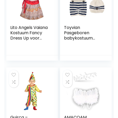
Lito Angels Vaiana
Toyvian
Kostuum Fancy
Pasgeboren
Dress Up voor
babykostuum
Kinderen Meisjes,
outfits gestreept
Halloween
gehaakte
Verjaardagsfeest
gebreide muts
Outfit Top & Rok 2
rompers
Stukken Stel
fotografie foto
rekwisieten voor
meisjes jongens
Guirca –
AMACOAM