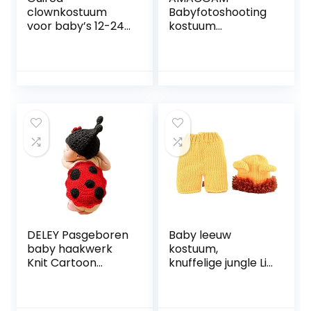
clownkostuum
Babyfotoshooting
voor baby’s 12-24
kostuum
maanden U
engelenvleugels
(85972.0)
kinderen wit met
zilveren
bladhaarband
veer baby engel
vleugels
pasgeborenen set
meisjes baby
kinderen
fotografie
kostuum
pasgeborenen
fotografie
rekwisieten
DELEY Pasgeboren
Baby leeuw
baby haakwerk
kostuum,
Knit Cartoon
knuffelige jungle Lil
lieveheersbeestje
Lion Romper
kostuum unisex
kostuum
cap outfit
pasgeboren