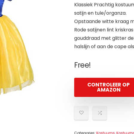
Klassiek Prachtig kostuum
satijn en tule/organza.
Opstaande witte kraag m
Rode satijnen lint krisk
gouddraad met glitter det
halslijn of aan de cape al
Free!
CONTROLEER OP
AMAZON
Categories:
Kostuums
,
Kostuums