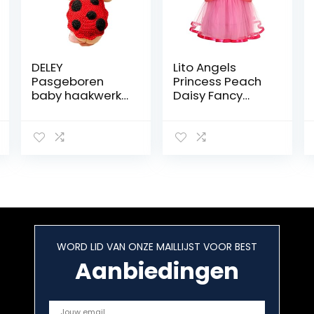
DELEY
Lito Angels
Pasgeboren
Princess Peach
baby haakwerk
Daisy Fancy
Knit Cartoon
Dress Up
lieveheersbeestj
Kostuum voor
e kostuum
Kinderen
unisex cap outfit
Meisjes,
fotografie
Halloween
rekwisieten 0-6
Verjaardagsfee
maanden
stje Carnaval
Outfits
WORD LID VAN ONZE MAILLIJST VOOR BEST
Aanbiedingen