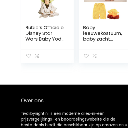
Rubie’s Officiële
Baby
Disney Star
leeuwekostuum,
Wars Baby Yoda
baby zacht
Kostuum, Kind
comfortabel
Kostuum Baby
schattig
Size
leeuwekostuum
foto prop
fotografie
kostuum voor
baby
pasgeborenen
Over ons
Tivolibynight.nl is een moderne alles-in-één
prijsvergelijkings- en beoordelingswebsite die de
beste deals biedt die beschikbaar zijn op amazon en u