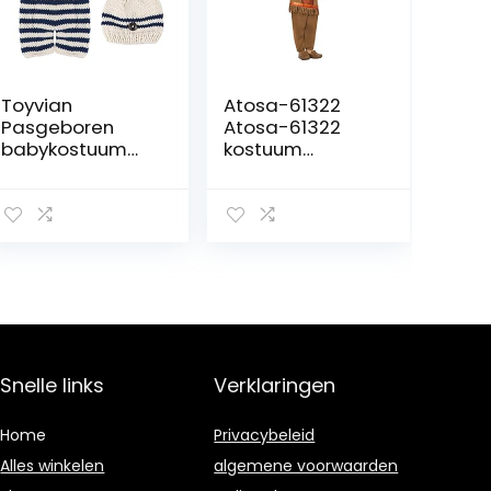
Toyvian
Atosa-61322
Pasgeboren
Atosa-61322
babykostuum
kostuum
outfits
Indianen,
gestreept
jongens, 61322,
gehaakte
bruin, vanaf 24
gebreide muts
maanden
rompers
fotografie foto
rekwisieten voor
meisjes jongens
Snelle links
Verklaringen
Home
Privacybeleid
Alles winkelen
algemene voorwaarden