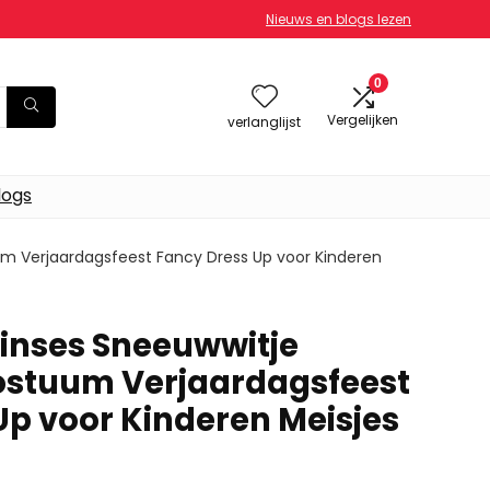
Nieuws en blogs lezen
0
Vergelijken
verlanglijst
logs
um Verjaardagsfeest Fancy Dress Up voor Kinderen
rinses Sneeuwwitje
ostuum Verjaardagsfeest
Up voor Kinderen Meisjes