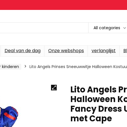
All categories
Deal van de dag
Onze webshops
verlanglijst
B
 kinderen
Lito Angels Prinses Sneeuwwitje Halloween Kostu
Lito Angels P
Halloween K
Fancy Dress 
met Cape