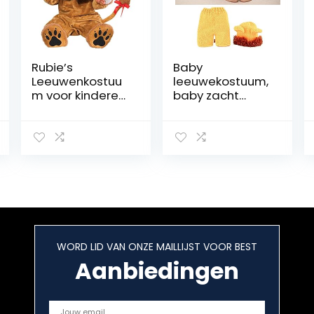
Rubie’s
Baby
Leeuwenkostuu
leeuwekostuum,
m voor kinderen,
baby zacht
babymaat 1-2
comfortabel
jaar (Rubies
schattig
S8248-T)
leeuwekostuum
foto prop
fotografie
kostuum voor
baby
pasgeborenen
WORD LID VAN ONZE MAILLIJST VOOR BEST
Aanbiedingen