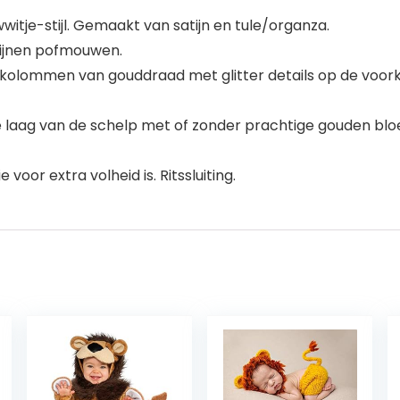
witje-stijl. Gemaakt van satijn en tule/organza.
tijnen pofmouwen.
3 kolommen van gouddraad met glitter details op de voorka
te laag van de schelp met of zonder prachtige gouden blo
voor extra volheid is. Ritssluiting.