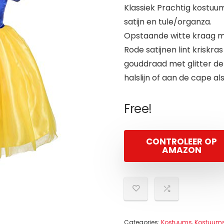
Klassiek Prachtig kostuum
satijn en tule/organza.
Opstaande witte kraag m
Rode satijnen lint krisk
gouddraad met glitter det
halslijn of aan de cape al
Free!
CONTROLEER OP
AMAZON
Categories:
Kostuums
,
Kostuums