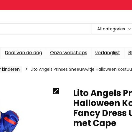
All categories
Deal van de dag
Onze webshops
verlanglijst
B
 kinderen
Lito Angels Prinses Sneeuwwitje Halloween Kostu
Lito Angels P
Halloween K
Fancy Dress 
met Cape