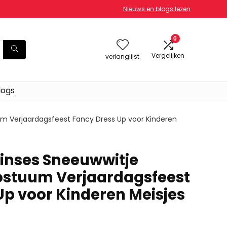
Nieuws en blogs lezen
0
Vergelijken
verlanglijst
logs
um Verjaardagsfeest Fancy Dress Up voor Kinderen
rinses Sneeuwwitje
ostuum Verjaardagsfeest
Up voor Kinderen Meisjes