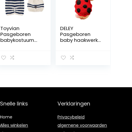
Toyvian
DELEY
Pasgeboren
Pasgeboren
babykostuum
baby haakwerk
outfits
Knit Cartoon
gestreept
lieveheersbeestj
gehaakte
e kostuum
gebreide muts
unisex cap outfit
rompers
fotografie
fotografie foto
rekwisieten 0-6
rekwisieten voor
maanden
meisjes jongens
Snelle links
Verklaringen
Home
Privacybeleid
Alles winkelen
algemene voorwaarden