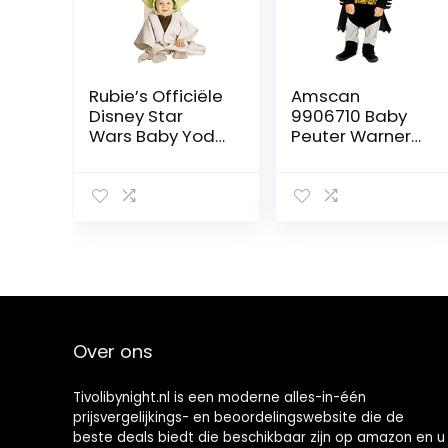
Rubie’s Officiële
Amscan
Disney Star
9906710 Baby
Wars Baby Yoda
Peuter Warner
Kostuum, Kind
Bros Classic
Kostuum Baby
Batman Fancy
Size
Dress Kostuum
(18-24
maanden),
uniseks,
kinderen, grijs
Over ons
Tivolibynight.nl is een moderne alles-in-één
prijsvergelijkings- en beoordelingswebsite die de
beste deals biedt die beschikbaar zijn op amazon en u