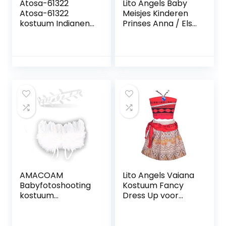
Atosa-61322
Lito Angels Baby
Atosa-61322
Meisjes Kinderen
kostuum Indianen,
Prinses Anna / Elsa
jongens, 61322,
/ Sneeuwwitje /
bruin, vanaf 24
Belle / Ariel / Alice
maanden
/ Sofia / Rapunzel /
Jessie Jurk Fancy
Halloween
Kostuum Feestjurk
AMACOAM
Lito Angels Vaiana
Babyfotoshooting
Kostuum Fancy
kostuum
Dress Up voor
engelenvleugels
Kinderen Meisjes,
kinderen wit met
Halloween
zilveren
Verjaardagsfeest