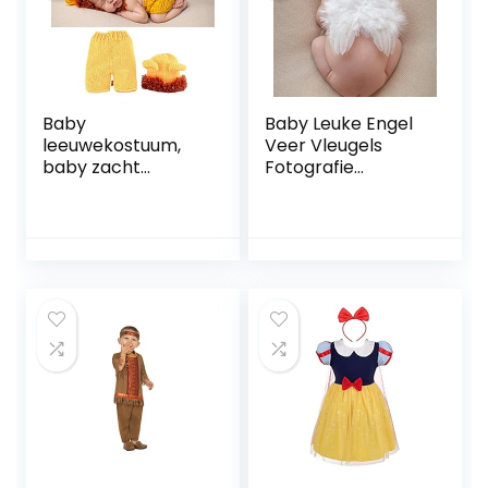
Baby
Baby Leuke Engel
leeuwekostuum,
Veer Vleugels
baby zacht
Fotografie
comfortabel
Kostuum Prop
schattig
Foto Prop Voor
leeuwekostuum
Meisjes Wit
foto prop
fotografie
kostuum voor
baby
pasgeborenen