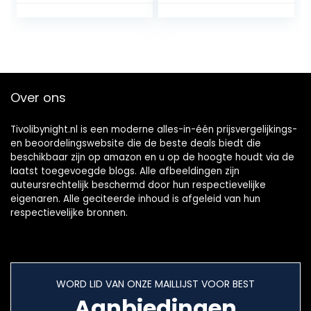
bladhaarband
Outfit Top & Rok 2
veer baby engel
Stukken Stel
vleugels
pasgeborenen set
meisjes baby
kinderen
Over ons
fotografie
kostuum
pasgeborenen
Tivolibynight.nl is een moderne alles-in-één prijsvergelijkings-
fotografie
en beoordelingswebsite die de beste deals biedt die
rekwisieten
beschikbaar zijn op amazon en u op de hoogte houdt via de
laatst toegevoegde blogs. Alle afbeeldingen zijn
auteursrechtelijk beschermd door hun respectievelijke
eigenaren. Alle geciteerde inhoud is afgeleid van hun
respectievelijke bronnen.
WORD LID VAN ONZE MAILLIJST VOOR BEST
Aanbiedingen