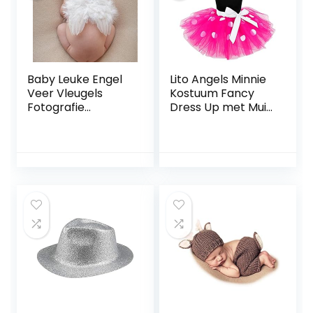
Baby Leuke Engel
Lito Angels Minnie
Veer Vleugels
Kostuum Fancy
Fotografie
Dress Up met Muis
Kostuum Prop
Oren Strik Haar
Foto Prop Voor
Hoepel voor
Meisjes Wit
Kinderen Meisjes,
Halloween
Verjaardagsfeest
Mini Stippen Tule
Rok, Heet Roze /
Roze / Rood