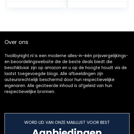
foto prop
Leuke Gebreide
fotografie
Romper + Kleine
kostuum voor
Muis Hoed+Rat
baby
pasgeborenen
Over ons
Tivolibynight.nl is een moderne alles-in-één prijsvergelijkings-
en beoordelingswebsite die de beste deals biedt die
beschikbaar zijn op amazon en u op de hoogte houdt via de
laatst toegevoegde blogs. Alle afbeeldingen zijn
auteursrechtelijk beschermd door hun respectievelijke
eigenaren. Alle geciteerde inhoud is afgeleid van hun
respectievelijke bronnen.
WORD LID VAN ONZE MAILLIJST VOOR BEST
Aanbiedingen