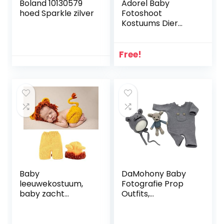
Boland 10130579
Adorel Baby
hoed Sparkle zilver
Fotoshoot
Kostuums Dier
Katoen Set
Free!
Baby
DaMohony Baby
leeuwekostuum,
Fotografie Prop
baby zacht
Outfits,
comfortabel
Pasgeboren
schattig
Jongens Meisjes
leeuwekostuum
Foto Kostuums