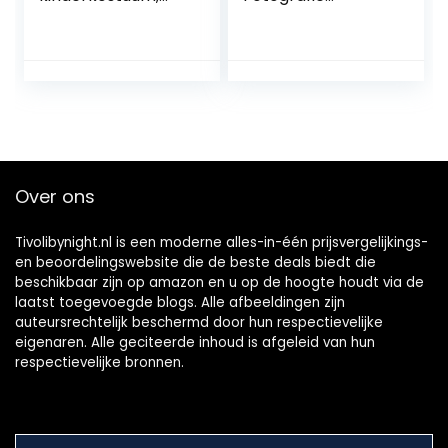
speelt de baby
Kostuum Prop
haai melodie
Foto Prop Voor
peuter maat 1-2
Meisjes Wit
jaar
Over ons
Tivolibynight.nl is een moderne alles-in-één prijsvergelijkings-
en beoordelingswebsite die de beste deals biedt die
beschikbaar zijn op amazon en u op de hoogte houdt via de
laatst toegevoegde blogs. Alle afbeeldingen zijn
auteursrechtelijk beschermd door hun respectievelijke
eigenaren. Alle geciteerde inhoud is afgeleid van hun
respectievelijke bronnen.