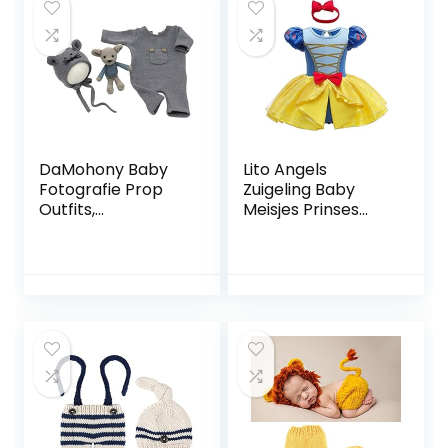
DaMohony Baby
Lito Angels
Fotografie Prop
Zuigeling Baby
Outfits,
Meisjes Prinses
Pasgeboren
Kostuum met Boog
Jongens Meisjes
Hoofdband,
Foto Kostuums
Halloween
Leuke Gebreide
Verjaardagsfeest
Romper + Kleine
Fancy Dress Up
Muis Hoed+Rat
Bodysuit
Rompertje