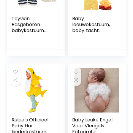
Toyvian
Baby
Pasgeboren
leeuwekostuum,
babykostuum
baby zacht
outfits gestreept
comfortabel
gehaakte
schattig
gebreide muts
leeuwekostuum
rompers
foto prop
fotografie foto
fotografie
rekwisieten voor
kostuum voor
meisjes jongens
baby
pasgeborenen
Rubie’s Officieel
Baby Leuke Engel
Baby Hai
Veer Vleugels
kinderkostuum,
Fotografie