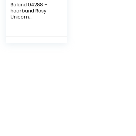
Boland 04288 –
haarband Rosy
Unicorn,
meerkleurig, met
bloemen, carnaval,
themafeest,
vrijgezellenfeest