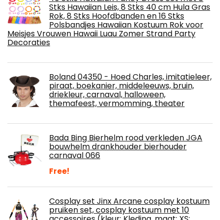
Stks Hawaiian Leis, 8 Stks 40 cm Hula Gras
Rok, 8 Stks Hoofdbanden en 16 Stks
Polsbandjes Hawaiian Kostuum Rok voor
Meisjes Vrouwen Hawaii Luau Zomer Strand Party
Decoraties
Boland 04350 - Hoed Charles, imitatieleer,
piraat, boekanier, middeleeuws, bruin,
driekleur, carnaval, halloween,
themafeest, vermomming, theater
Bada Bing Bierhelm rood verkleden JGA
bouwhelm drankhouder bierhouder
carnaval 066
Free!
Cosplay set Jinx Arcane cosplay kostuum
pruiken set, cosplay kostuum met 10
accessoires (kleur: Kleding, maat: XS: