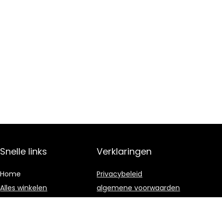
Snelle links
Verklaringen
Home
Privacybeleid
Alles winkelen
algemene voorwaarden
Blogs
Gelieerde
openbaarmaking
Onze webshops