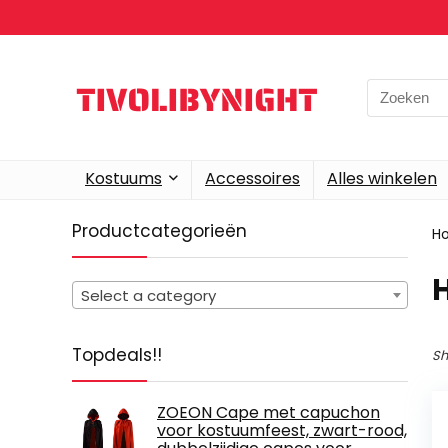
Search
for:
Kostuums
Accessoires
Alles winkelen
Productcategorieën
H
Select a category
Topdeals!!
Sh
ZOEON Cape met capuchon
voor kostuumfeest, zwart-rood,