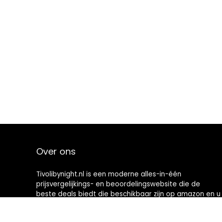
Over ons
Tivolibynight.nl is een moderne alles-in-één
prijsvergelijkings- en beoordelingswebsite die de
beste deals biedt die beschikbaar zijn op amazon en u
op de hoogte houdt via de laatst toegevoegde blogs.
Alle afbeeldingen zijn auteursrechtelijk beschermd