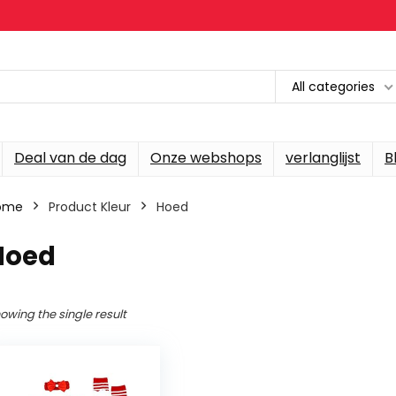
All categories
Deal van de dag
Onze webshops
verlanglijst
B
ome
Product Kleur
Hoed
Hoed
owing the single result