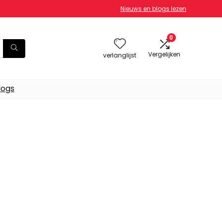
Nieuws en blogs lezen
0
Vergelijken
verlanglijst
logs