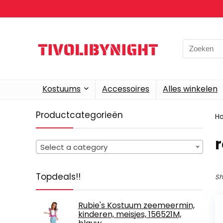
Search
for:
Kostuums
Accessoires
Alles winkelen
Productcategorieën
H
Select a category
Topdeals!!
Sh
Rubie's Kostuum zeemeermin,
kinderen, meisjes, 156521M,