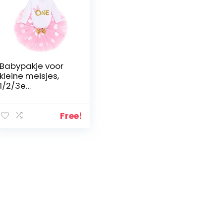
Babypakje voor
kleine meisjes,
1/2/3e
verjaardag,
Minnie outfit,
katoen, lange
Free!
mouwen,
rompertje +
prinses polka
dots tule tutu +
muis oor
hoofdband, 3-
delige kledingset
rekwisieten
kostuum voor
fotoshoot