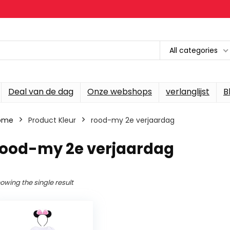
All categories
Deal van de dag
Onze webshops
verlanglijst
B
ome
Product Kleur
rood-my 2e verjaardag
rood-my 2e verjaardag
owing the single result