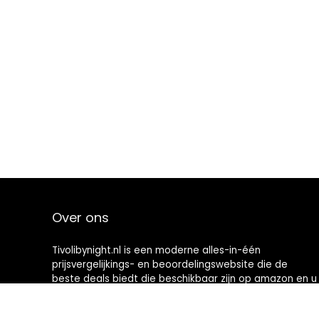
Over ons
Tivolibynight.nl is een moderne alles-in-één
prijsvergelijkings- en beoordelingswebsite die de
beste deals biedt die beschikbaar zijn op amazon en u
op de hoogte houdt via de laatst toegevoegde blogs.
Alle afbeeldingen zijn auteursrechtelijk beschermd