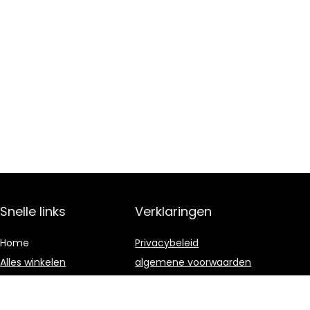
Snelle links
Verklaringen
Home
Privacybeleid
Alles winkelen
algemene voorwaarden
Blogs
Gelieerde
openbaarmaking
Onze webshops