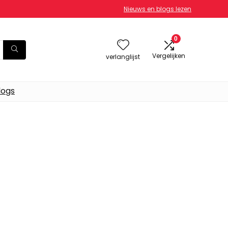
Nieuws en blogs lezen
0
Vergelijken
verlanglijst
logs