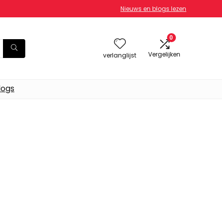
Nieuws en blogs lezen
0
Vergelijken
verlanglijst
logs