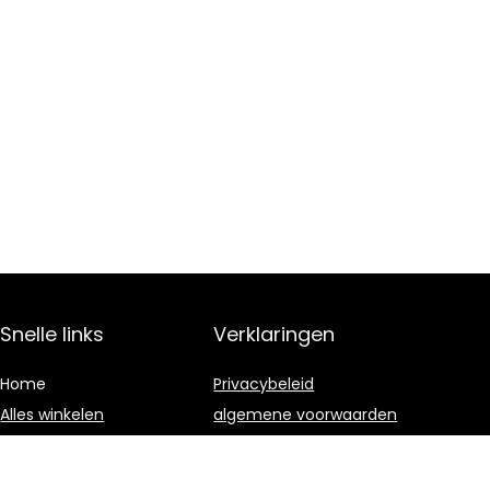
Snelle links
Verklaringen
Home
Privacybeleid
Alles winkelen
algemene voorwaarden
Blogs
Gelieerde
openbaarmaking
Onze webshops