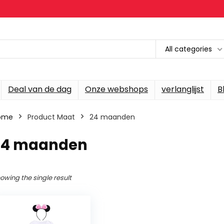
All categories
Deal van de dag
Onze webshops
verlanglijst
B
ome
Product Maat
24 maanden
24 maanden
owing the single result