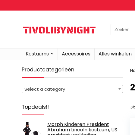
Search
for:
Kostuums
Accessoires
Alles winkelen
Productcategorieën
H
Select a category
Topdeals!!
Sh
Morph Kinderen President
Abraham Lincoln kostuum, US