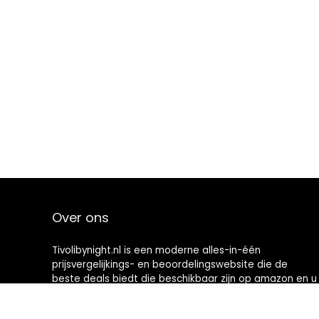
Over ons
Tivolibynight.nl is een moderne alles-in-één
prijsvergelijkings- en beoordelingswebsite die de
beste deals biedt die beschikbaar zijn op amazon en u
op de hoogte houdt via de laatst toegevoegde blogs.
Alle afbeeldingen zijn auteursrechtelijk beschermd