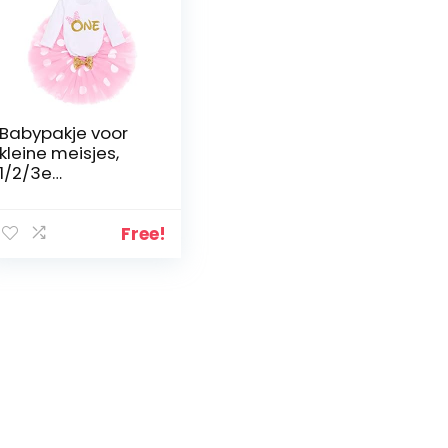
Babypakje voor
kleine meisjes,
1/2/3e
verjaardag,
Minnie outfit,
katoen, lange
Free!
mouwen,
rompertje +
prinses polka
dots tule tutu +
muis oor
hoofdband, 3-
delige kledingset
rekwisieten
kostuum voor
fotoshoot