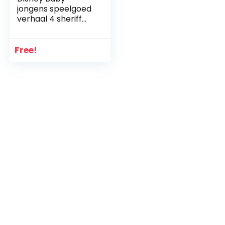
jongens speelgoed
verhaal 4 sheriff
Woody Babygrow +
Bandanna Bib Gift
Set
Free!