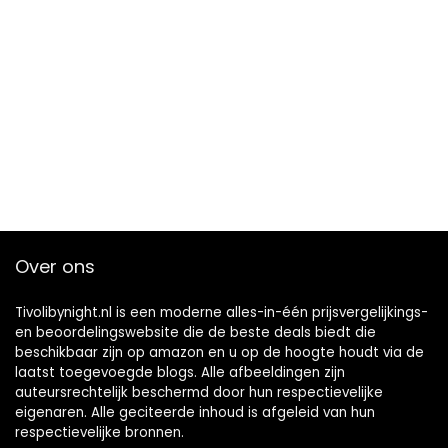
Over ons
Tivolibynight.nl is een moderne alles-in-één prijsvergelijkings-
en beoordelingswebsite die de beste deals biedt die
beschikbaar zijn op amazon en u op de hoogte houdt via de
laatst toegevoegde blogs. Alle afbeeldingen zijn
auteursrechtelijk beschermd door hun respectievelijke
eigenaren. Alle geciteerde inhoud is afgeleid van hun
respectievelijke bronnen.