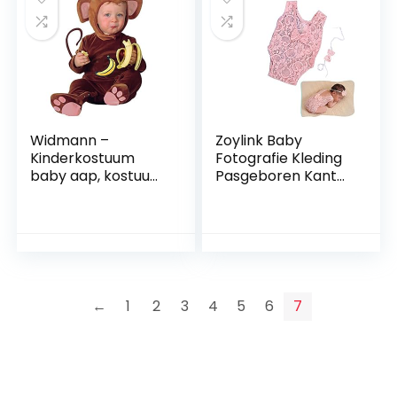
Widmann –
Zoylink Baby
Kinderkostuum
Fotografie Kleding
baby aap, kostuum,
Pasgeboren Kant
hoofddeksel,
Romper Baby
carnaval,
Fotografie Kostuum
themafeest
Met Strik
Hoofdband
←
1
2
3
4
5
6
7