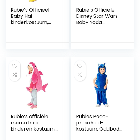
Rubie’s Officieel
Rubie’s Officiële
Baby Hai
Disney Star Wars
kinderkostuum,
Baby Yoda
speelt de baby
Kostuum, Kind
haai melodie
Kostuum Baby Size
peuter maat 1-2
jaar
Rubie’s officiële
Rubies Pogo-
mama haai
preschool-
kinderen kostuum,
kostuum, Oddbody
speelt de baby
voor kinderen,