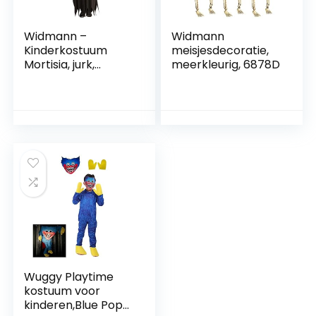
Widmann –
Widmann
Kinderkostuum
meisjesdecoratie,
Mortisia, jurk,
meerkleurig, 6878D
Halloween,
carnaval,
themafeest
Wuggy Playtime
kostuum voor
kinderen,Blue Pop