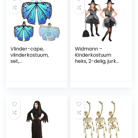
cosplay, Halloween
party favorieten
Vlinder-cape,
Widmann –
vlinderkostuum,
Kinderkostuum
set,
heks, 2-delig, jurk
vlinderkostuum,
en hoed, zwart-
kinderen,
zilver, spinnennet,
vlindercape,
sprookjes, kostuum,
kostuum, meisjes,
verkleding,
voor meisjes, party,
themafeest,
Halloween,
carnaval,
Kerstmis, kostuum,
Halloween
cosplay, carnaval