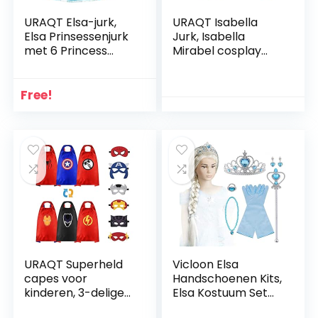
URAQT Elsa-jurk,
URAQT Isabella
Elsa Prinsessenjurk
Jurk, Isabella
met 6 Princess
Mirabel cosplay
Accessoires, Elsa
Kostuum met Tas,
Kostuum Meisjes
Magische Familie
Princess Dress
Mirabel Isabela
Free!
Prinses Kostuum
Prinsessenjurken
Aankleden, Luxe
Zomerjurk met
Meisjes Jurken voor
Ruches Princess
Feest Kerstmis
Fancy Dress up
Carnaval Party
voor Bruiloft,
Halloween Bruiloft
Halloween,
Verjaardagsfeest
Kerstmis, Carnaval,
Feest, Maskerade,
Cadeau
URAQT Superheld
Vicloon Elsa
capes voor
Handschoenen Kits,
kinderen, 3-delige
Elsa Kostuum Set
dubbelzijdige
van 9, Inclusief Elsa