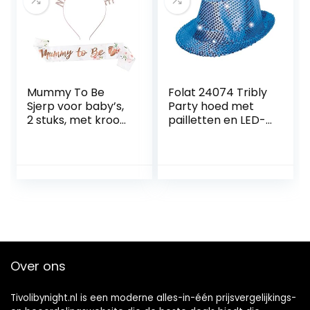
Mummy To Be
Folat 24074 Tribly
Sjerp voor baby’s,
Party hoed met
2 stuks, met kroon,
pailletten en LED-
babyshower,
verlichting, unisex
feestdecoratie,
volwassenen,
babyshower,
blauw, één maat
haarsieraad,
zwangerschapsde
coratie voor
zwangere
vrouwen,
aanhoudende
moeder, cadeau,
Over ons
babyshower,
decoratie
Tivolibynight.nl is een moderne alles-in-één prijsvergelijkings-
(roségoud)