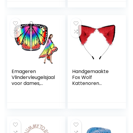
zoals Gatsby,
Charleston –
kostuum
Emageren
Handgemaakte
Vlindervleugelsjaal
Fox Wolf
voor dames,
Kattenoren
vlindervleugels,
Hoofddeksels
volwassenen,
Kostuum
zachte stof,
Accessoires voor
accessoires voor
Halloween
carnaval, Pasen,
Kerstmis Cosplay
party, dans,
Party (rood)
meerkleurig, 168 x
135 cm