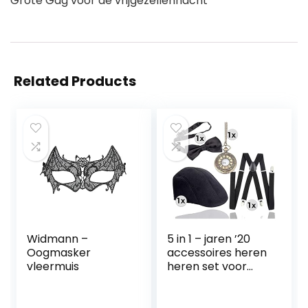
Grote Gag voor de vrijgezellennacht
Related Products
Widmann –
5 in 1 – jaren ’20
Oogmasker
accessoires heren
vleermuis
heren set voor
Mardi Gras &
Carnaval –
vermomming