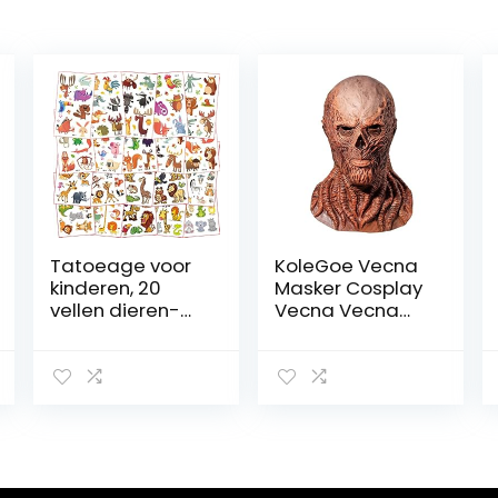
Tatoeage voor
KoleGoe Vecna
kinderen, 20
Masker Cosplay
vellen dieren-
Vecna Vecna
tattoos, dieren-
Vreemdeling
tattoos, tijdelijke
Masker Kostuum
tatoeages,
Halloween Outfit
zelfklevende
tatoeages,
kindertattoos,
stickers voor
safarifeestjes,