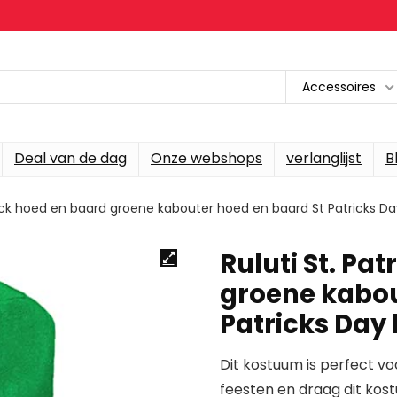
Accessoires
Deal van de dag
Onze webshops
verlanglijst
B
trick hoed en baard groene kabouter hoed en baard St Patricks 
Ruluti St. Pa
groene kabou
Patricks Day
Dit kostuum is perfect vo
feesten en draag dit kos