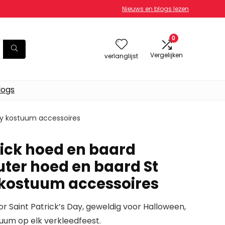
Nieuws en blogs lezen
0
Vergelijken
verlanglijst
logs
Day kostuum accessoires
trick hoed en baard
ter hoed en baard St
 kostuum accessoires
or Saint Patrick’s Day, geweldig voor Halloween,
tuum op elk verkleedfeest.