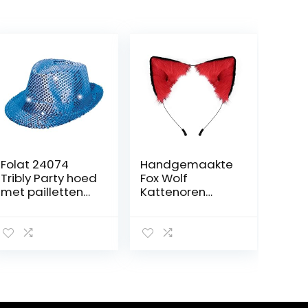
Folat 24074
Handgemaakte
Tribly Party hoed
Fox Wolf
met pailletten
Kattenoren
en LED-
Hoofddeksels
verlichting,
Kostuum
unisex
Accessoires
volwassenen,
voor Halloween
blauw, één
Kerstmis
maat
Cosplay Party
(rood)