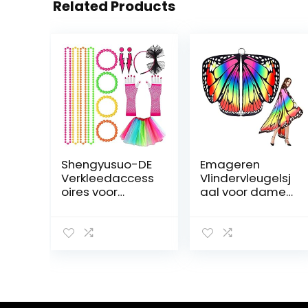
Related Products
Shengyusuo-DE
Emageren
Verkleedaccess
Vlindervleugelsj
oires voor
aal voor dames,
themafeest in
vlindervleugels,
de jaren 80-stijl,
volwassenen,
14-delig, met
zachte stof,
regenboogkleuri
accessoires
ge tutu voor
voor carnaval,
dames,
Pasen, party,
meerkleurige
dans,
neon
meerkleurig, 168