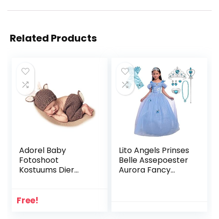
Related Products
Adorel Baby
Lito Angels Prinses
Fotoshoot
Belle Assepoester
Kostuums Dier
Aurora Fancy
Katoen Set
Dress Up Kostuum
met Accessoires
Vlinder voor
Free!
Kinderen Meisjes,
Geel / Blauw /