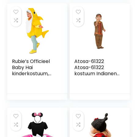
Heet Roze
Rubie’s Officieel
Atosa-61322
Baby Hai
Atosa-61322
kinderkostuum,
kostuum Indianen,
speelt de baby
jongens, 61322,
haai melodie
bruin, vanaf 24
peuter maat 1-2
maanden
jaar