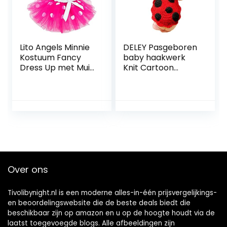
Lito Angels Minnie
DELEY Pasgeboren
Kostuum Fancy
baby haakwerk
Dress Up met Muis
Knit Cartoon
Oren Strik Haar
lieveheersbeestje
Hoepel voor
kostuum unisex
Kinderen Meisjes,
cap outfit
Halloween
fotografie
Verjaardagsfeest
rekwisieten 0-6
Mini Stippen Tule
maanden
Rok, Heet Roze /
Roze / Rood
Over ons
Tivolibynight.nl is een moderne alles-in-één prijsvergelijkings-
en beoordelingswebsite die de beste deals biedt die
beschikbaar zijn op amazon en u op de hoogte houdt via de
laatst toegevoegde blogs. Alle afbeeldingen zijn