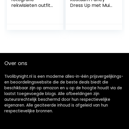
rekwisieten outfit
Dress Up met Muis
pasgeboren
Oren Strik Haar
fotoshoot set
Hoepel voor
jongens/meisjes
Kinderen Meisjes,
hoed broek
Halloween
kostuum set
Verjaardagsfeest
Mini Stippen Tule
Rok, Heet Roze /
Roze / Rood
Over ons
Tivolibynight.nl is een moderne alles-in-één prijsvergelijkings-
en beoordelingswebsite die de beste deals biedt die
beschikbaar zijn op amazon en u op de hoogte houdt via de
laatst toegevoegde blogs. Alle afbeeldingen zijn
auteursrechtelijk beschermd door hun respectievelijke
eigenaren. Alle geciteerde inhoud is afgeleid van hun
respectievelijke bronnen.