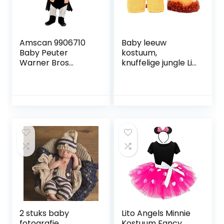
Amscan 9906710
Baby leeuw
Baby Peuter
kostuum,
Warner Bros
knuffelige jungle Lil
Classic Batman
Lion Romper
Fancy Dress
kostuum
Kostuum (18-24
pasgeboren
maanden),
fotografie
uniseks, kinderen,
rekwisieten leeuw
grijs
kostuum voor 0-6
maanden
2 stuks baby
Lito Angels Minnie
fotografie
Kostuum Fancy