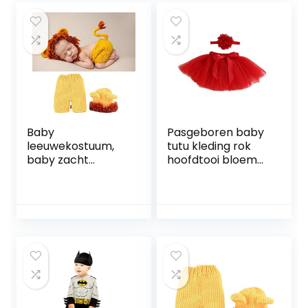
Baby
Pasgeboren baby
leeuwekostuum,
tutu kleding rok
baby zacht
hoofdtooi bloem
comfortabel
foto fotografie
schattig
rekwisiet outfit
leeuwekostuum
foto prop
fotografie
kostuum voor
baby
pasgeborenen