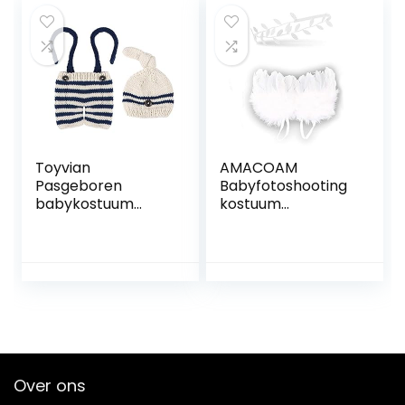
Heet Roze
Toyvian
AMACOAM
Pasgeboren
Babyfotoshooting
babykostuum
kostuum
outfits gestreept
engelenvleugels
gehaakte
kinderen wit met
gebreide muts
zilveren
rompers
bladhaarband
fotografie foto
veer baby engel
rekwisieten voor
vleugels
meisjes jongens
pasgeborenen set
meisjes baby
kinderen
Over ons
fotografie
kostuum