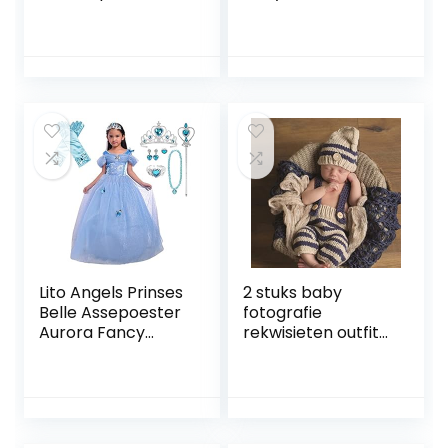
Oren Strik Haar
Kostuum, Kind
Hoepel voor
Kostuum Baby Size
Kinderen Meisjes,
Halloween
Verjaardagsfeest
Mini Stippen Tule
Rok, Heet Roze /
Roze / Rood
Lito Angels Prinses
2 stuks baby
Belle Assepoester
fotografie
Aurora Fancy
rekwisieten outfit
Dress Up Kostuum
pasgeboren
met Accessoires
fotoshoot set
Vlinder voor
jongens/meisjes
Kinderen Meisjes,
hoed broek
Geel / Blauw /
kostuum set