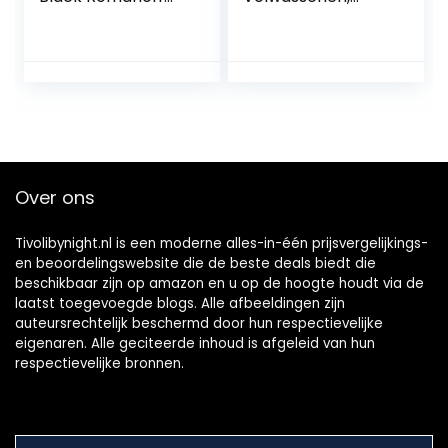
outfit cosplay
Geweldige
kostuum dames XL
Kwaliteit Super
Grappig
Halloween-
kostuum voor
Feest, Cosplay, TV
Show, Geschenken
Over ons
Tivolibynight.nl is een moderne alles-in-één prijsvergelijkings-
en beoordelingswebsite die de beste deals biedt die
beschikbaar zijn op amazon en u op de hoogte houdt via de
laatst toegevoegde blogs. Alle afbeeldingen zijn
auteursrechtelijk beschermd door hun respectievelijke
eigenaren. Alle geciteerde inhoud is afgeleid van hun
respectievelijke bronnen.