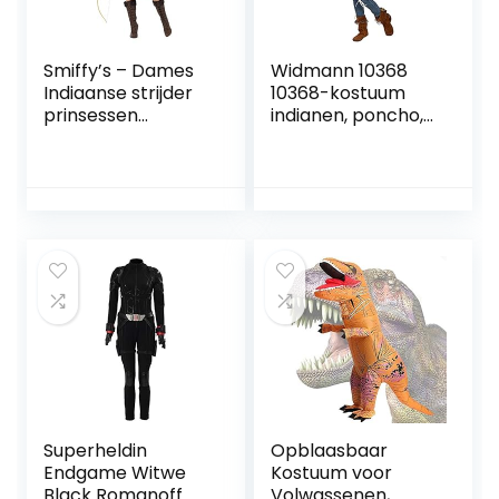
Smiffy’s – Dames
Widmann 10368
Indiaanse strijder
10368-kostuum
prinsessen
indianen, poncho,
kostuum, jurk en
carnaval,
haarband, bruin
themafeest,
dames,
meerkleurig,
eenheidsmaat,
past de meeste
volwassenen
Superheldin
Opblaasbaar
Endgame Witwe
Kostuum voor
Black Romanoff
Volwassenen,