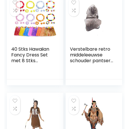
40 Stks Hawaiian
Verstelbare retro
Fancy Dress Set
middeleeuwse
met 8 Stks
schouder pantser
Hawaiian Leis, 8
mantel lederen
Stks 40 cm Hula
hoofdpak
Gras Rok, 8 Stks
renaissance
Hoofdbanden en
cosplay kostuum –
16 Stks Polsbandjes
geschikt voor
Hawaiian Kostuum
volwassen
Rok voor Meisjes
mannen en
Vrouwen Hawaii
vrouwen
Luau Zomer Strand
Party Decoraties