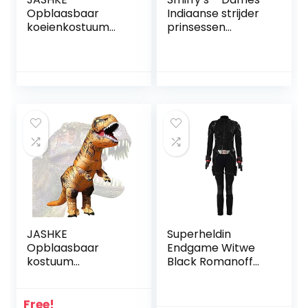
Opblaasbaar
Indiaanse strijder
koeienkostuum
prinsessen
Fancy Dress
kostuum, jurk en
Cosplay Boerderij
haarband, bruin
Dieren Opblazen
Jumpsuit
Halloween voor
Volwassen
JASHKE
Superheldin
Opblaasbaar
Endgame Witwe
kostuum
Black Romanoff
dinosaurus
outfit cosplay
kostuum fancy
kostuum dames XL
dress cosplay
Free!