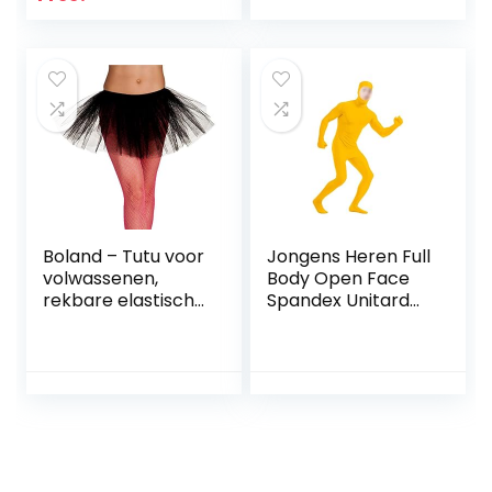
party Halloween
kostuums
volwassen
kostuum
Boland – Tutu voor
Jongens Heren Full
volwassenen,
Body Open Face
rekbare elastische
Spandex Unitard
tailleband, minirok,
Masker Zentai
petticoat,
Kostuum Bodysuit
kostuum, carnaval,
motto partij