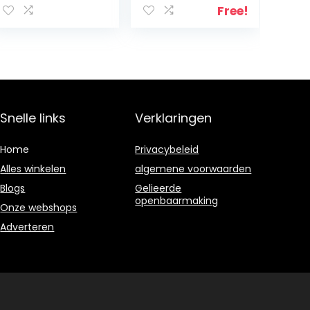
Polished Cross
pak, retro stijl,
Free!
Pendant
bad-knopparty,
Necklace Long
80ties, carnaval
Curly Hat
Sunglasses
Black Rocker
Costume Wig
Rocker Fancy
Snelle links
Verklaringen
Dress
Accessories
Home
Privacybeleid
Alles winkelen
algemene voorwaarden
Blogs
Gelieerde
openbaarmaking
Onze webshops
Adverteren