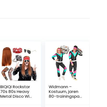
BIQIQI Rockstar
Widmann –
70s 80s Heavy
Kostuum, jaren
Metal Disco Wig
80-trainingspak,
Costume
jas en broek,
Accessories
assi-pak, proll-