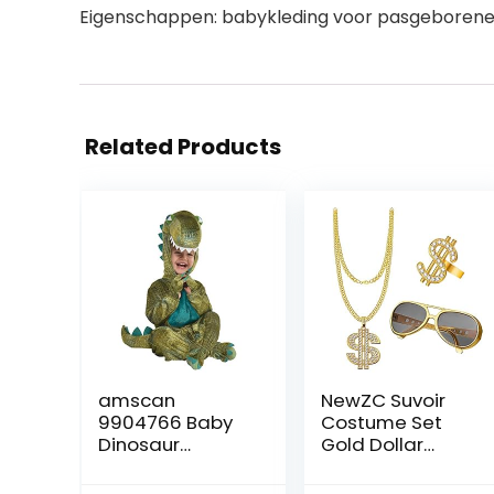
Eigenschappen: babykleding voor pasgeborenen
Related Products
amscan
NewZC Suvoir
9904766 Baby
Costume Set
Dinosaur
Gold Dollar
Hooded
Necklace & Ring
Jumpsuit
Glasses