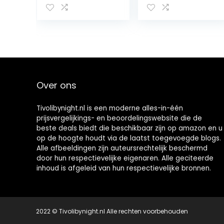
Costume, 12-24
Personality Hip
Months – 1 pc
Hop Costume Kit
Men 80s For
Carnival
Accessories
Theme Parties
Over ons
Tivolibynight.nl is een moderne alles-in-één
prijsvergelijkings- en beoordelingswebsite die de
beste deals biedt die beschikbaar zijn op amazon en u
op de hoogte houdt via de laatst toegevoegde blogs.
Alle afbeeldingen zijn auteursrechtelijk beschermd
door hun respectievelijke eigenaren. Alle geciteerde
inhoud is afgeleid van hun respectievelijke bronnen.
2022 © Tivolibynight.nl Alle rechten voorbehouden