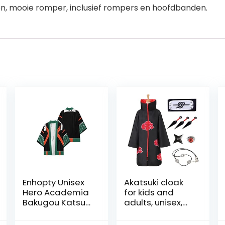
, mooie romper, inclusief rompers en hoofdbanden.
Enhopty Unisex
Akatsuki cloak
Hero Academia
for kids and
Bakugou Katsuki
adults, unisex,
Kimono Jacket
cosplay
Coat Cape
costume,