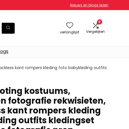
Nieuws en blogs lezen
0
Vergelijken
verlanglijst
logs
ckless kant rompers kleding foto babykleding outfits
oting kostuums,
 fotografie rekwisieten,
s kant rompers kleding
ing outfits kledingset