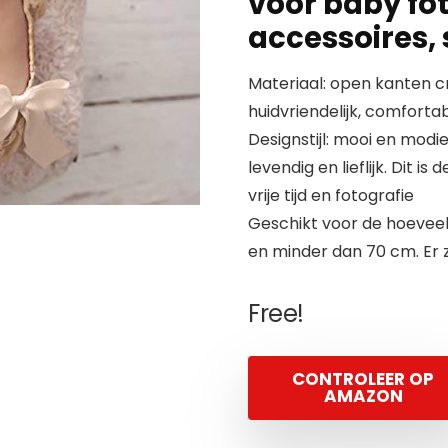
voor baby fot
accessoires, st
Materiaal: open kanten c
huidvriendelijk, comfort
Designstijl: mooi en modie
levendig en lieflijk. Dit 
vrije tijd en fotografie
Geschikt voor de hoeveel
en minder dan 70 cm. Er zi
Free!
CONTROLEER OP
AMAZON