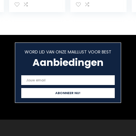
Jacket
Halloween,
Halloween
Christmas, party
Carnival Cloak
costume, cape
Cosplay
with headband,
Costume Green
ring, Kakashi
XL
Kunai and Ninja
Shuriken
WORD LID VAN ONZE MAILLIJST VOOR BEST
Aanbiedingen