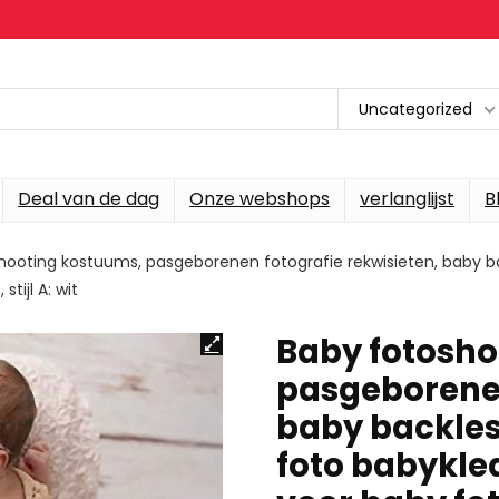
Uncategorized
Deal van de dag
Onze webshops
verlanglijst
B
hooting kostuums, pasgeborenen fotografie rekwisieten, baby ba
tijl A: wit
Baby fotosho
pasgeborenen
baby backles
foto babykled