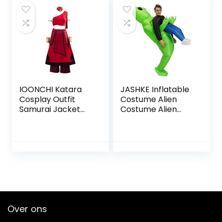
Travel,
Photography,
Rainbow Peace
Sign
IOONCHI Katara
JASHKE Inflatable
Cosplay Outfit
Costume Alien
Samurai Jacket
Costume Alien
Warrior Cosplay
Costumes Adult
Costume
Halloween
Christmas Cosplay
Sokka Medieval
Retro Carnival Film
Suit
Over ons