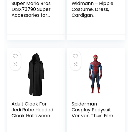
Super Mario Bros
Widmann – Hippie
DISX73790 Super
Costume, Dress,
Accessories for
Cardigan,
Adults, Nintendo
Headband, Fringe
Costume, Mario
Boots, Flower Girls,
Accessory Set,
Fancy Dress Party,
Unit Size
Carnival
Adult Cloak For
Spiderman
Jedi Robe Hooded
Cosplay Bodysuit
Cloak Halloween
Ver van Thuis Film
Christmas Party
Volwassen
Cosplay Costume
Superheld