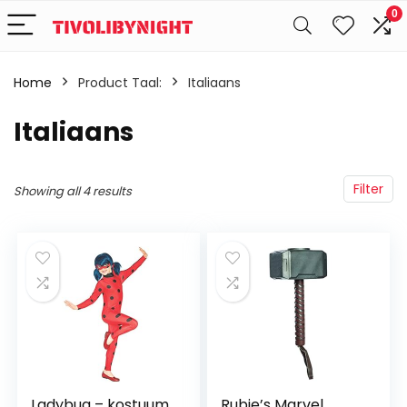
0
Home
Product Taal:
‎Italiaans
‎Italiaans
Filter
Showing all 4 results
Ladybug – kostuum
Rubie’s Marvel