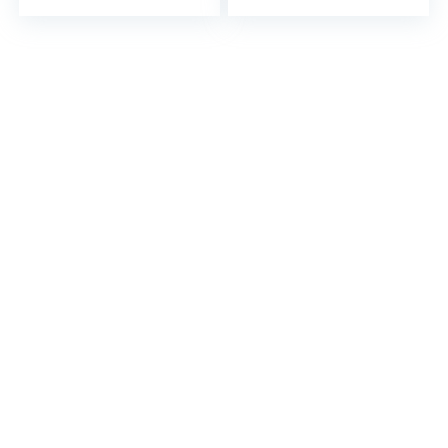
Size
, carnaval,
themafeest