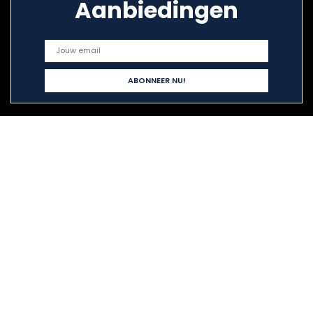
Aanbiedingen
Snelle links
Home
Alles winkelen
Blogs
Onze webshops
Adverteren
Verklaringen