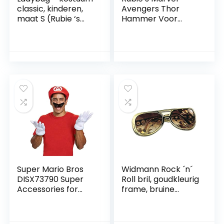
classic, kinderen,
Avengers Thor
maat S (Rubie ‘s
Hammer Voor
Spain 620794-s)
Kinderen, 30 cm,
Grijs
Super Mario Bros
Widmann Rock ´n´
DISX73790 Super
Roll bril, goudkleurig
Accessories for
frame, bruine
Adults, Nintendo
kunststof glazen,
Costume, Mario
koning, accessoire,
Accessory Set, Unit
kostuumaccessoire