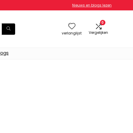
Nieuws en blogs lezen
0
Vergelijken
verlanglijst
logs