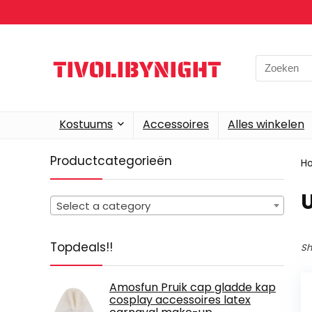
Search
for:
Kostuums
Accessoires
Alles winkelen
Productcategorieën
H
‎
Select a category
Topdeals!!
Sh
Amosfun Pruik cap gladde kap
cosplay accessoires latex