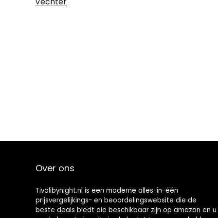
Vechter
Over ons
Tivolibynight.nl is een moderne alles-in-één
prijsvergelijkings- en beoordelingswebsite die de
beste deals biedt die beschikbaar zijn op amazon en u