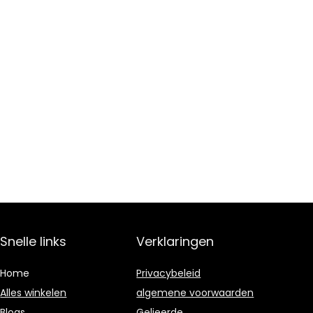
Snelle links
Verklaringen
Home
Privacybeleid
Alles winkelen
algemene voorwaarden
Blogs
Gelieerde