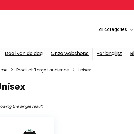
All categories
Deal van de dag
Onze webshops
verlanglijst
B
ome
Product Target audience
‎Unisex
Unisex
owing the single result