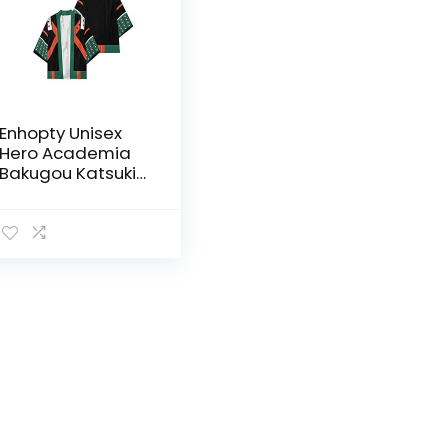
Enhopty Unisex
Hero Academia
Bakugou Katsuki
Kimono Jacket
Coat Cape
Jacket Halloween
Carnival Cloak
Cosplay Costume
Green XL