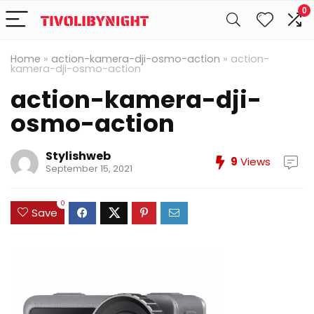
0
Home
»
action-kamera-dji-osmo-action
»
action-
kamera-dji-osmo-action
action-kamera-dji-
osmo-action
Stylishweb
9
Views
September 15, 2021
0
Save