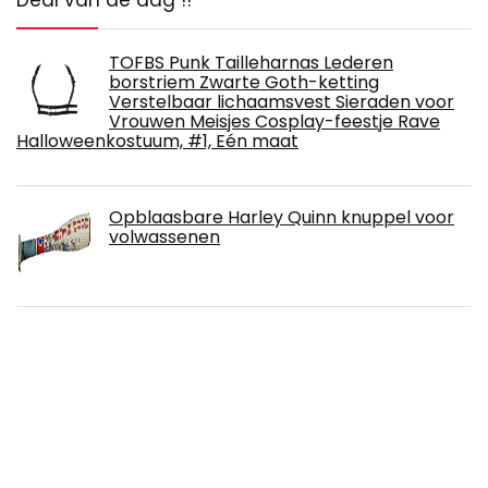
TOFBS Punk Tailleharnas Lederen
borstriem Zwarte Goth-ketting
Verstelbaar lichaamsvest Sieraden voor
Vrouwen Meisjes Cosplay-feestje Rave
Halloweenkostuum, #1, Eén maat
Opblaasbare Harley Quinn knuppel voor
volwassenen
Rubie's Marvel Avengers Thor Hammer
Voor Kinderen, 30 cm, Grijs
URAQT Eenhoorn Kostuum, Prinses
Eenhoorn Jurk Fancy Dress met Ketting,