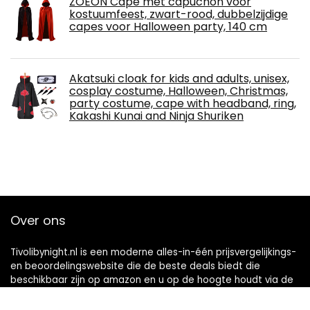
ZOEON Cape met capuchon voor
kostuumfeest, zwart-rood, dubbelzijdige
capes voor Halloween party, 140 cm
Akatsuki cloak for kids and adults, unisex,
cosplay costume, Halloween, Christmas,
party costume, cape with headband, ring,
Kakashi Kunai and Ninja Shuriken
Over ons
Tivolibynight.nl is een moderne alles-in-één prijsvergelijkings-
en beoordelingswebsite die de beste deals biedt die
beschikbaar zijn op amazon en u op de hoogte houdt via de
laatst toegevoegde blogs. Alle afbeeldingen zijn
auteursrechtelijk beschermd door hun respectievelijke