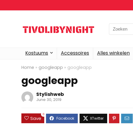
Search
for:
Kostuums
Accessoires
Alles winkelen
Home
»
googleapp
»
googleapp
googleapp
Stylishweb
June 30, 2019
0
Save