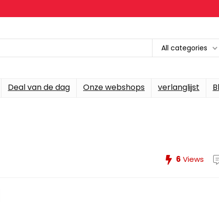
All categories
Deal van de dag
Onze webshops
verlanglijst
B
6
Views