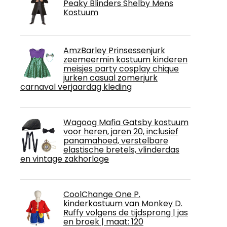
Peaky Blinders Shelby Mens
Kostuum
AmzBarley Prinsessenjurk
zeemeermin kostuum kinderen
meisjes party cosplay chique
jurken casual zomerjurk
carnaval verjaardag kleding
Wagoog Mafia Gatsby kostuum
voor heren, jaren 20, inclusief
panamahoed, verstelbare
elastische bretels, vlinderdas
en vintage zakhorloge
CoolChange One P.
kinderkostuum van Monkey D.
Ruffy volgens de tijdsprong | jas
en broek | maat: 120