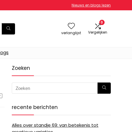
Nieuws en blogs lezen
0
Vergelijken
verlanglijst
logs
Zoeken
recente berichten
Alles over standje 69: van betekenis tot
creatieve variaties