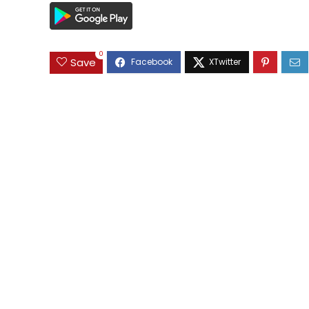
0
Save