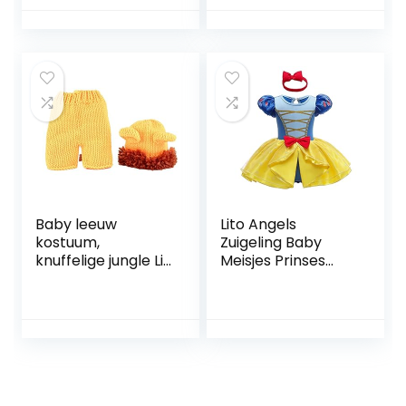
gebreide muts
Halloween
rompers
Verjaardagsfeestje
fotografie foto
Carnaval Outfits
rekwisieten voor
meisjes jongens
Baby leeuw
Lito Angels
kostuum,
Zuigeling Baby
knuffelige jungle Lil
Meisjes Prinses
Lion Romper
Kostuum met Boog
kostuum
Hoofdband,
pasgeboren
Halloween
fotografie
Verjaardagsfeest
rekwisieten leeuw
Fancy Dress Up
kostuum voor 0-6
Bodysuit
maanden
Rompertje