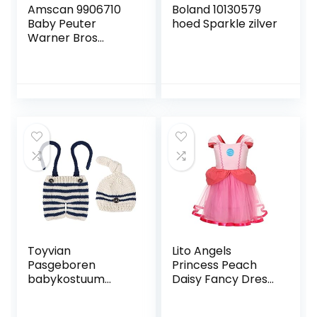
Amscan 9906710
Boland 10130579
Baby Peuter
hoed Sparkle zilver
Warner Bros
Classic Batman
Fancy Dress
Kostuum (18-24
maanden),
uniseks, kinderen,
grijs
Toyvian
Lito Angels
Pasgeboren
Princess Peach
babykostuum
Daisy Fancy Dress
outfits gestreept
Up Kostuum voor
gehaakte
Kinderen Meisjes,