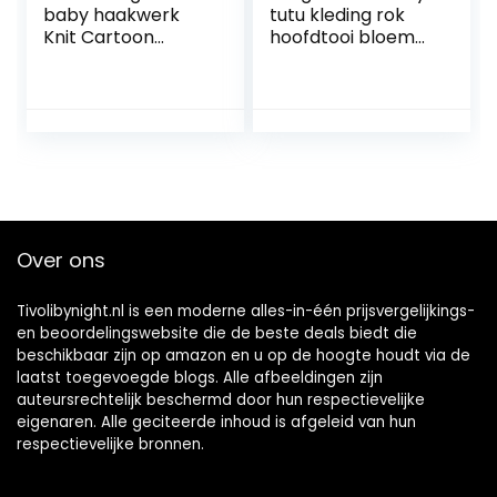
baby haakwerk
tutu kleding rok
Knit Cartoon
hoofdtooi bloem
lieveheersbeestje
foto fotografie
kostuum unisex
rekwisiet outfit
cap outfit
fotografie
rekwisieten 0-6
maanden
Over ons
Tivolibynight.nl is een moderne alles-in-één prijsvergelijkings-
en beoordelingswebsite die de beste deals biedt die
beschikbaar zijn op amazon en u op de hoogte houdt via de
laatst toegevoegde blogs. Alle afbeeldingen zijn
auteursrechtelijk beschermd door hun respectievelijke
eigenaren. Alle geciteerde inhoud is afgeleid van hun
respectievelijke bronnen.