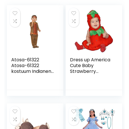
Atosa-61322
Dress up America
Atosa-61322
Cute Baby
kostuum Indianen,
Strawberry
jongens, 61322,
Kostuum,
bruin, vanaf 24
Multicolor, Leeftijd
maanden
12-24 maanden
(Gewicht: 10-13,5
kg Hoogte: 74-86
cm)