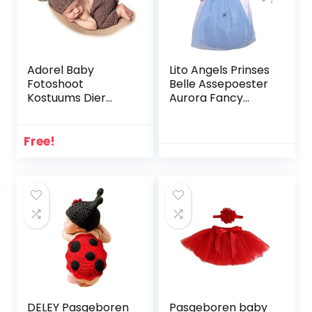
Adorel Baby
Lito Angels Prinses
Fotoshoot
Belle Assepoester
Kostuums Dier
Aurora Fancy
Katoen Set
Dress Up Kostuum
met Accessoires
Vlinder voor
Free!
Kinderen Meisjes,
Geel / Blauw /
Heet Roze
DELEY Pasgeboren
Pasgeboren baby