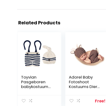
Related Products
Toyvian
Adorel Baby
Pasgeboren
Fotoshoot
babykostuum
Kostuums Dier
outfits
Katoen Set
gestreept
gehaakte
Free!
gebreide muts