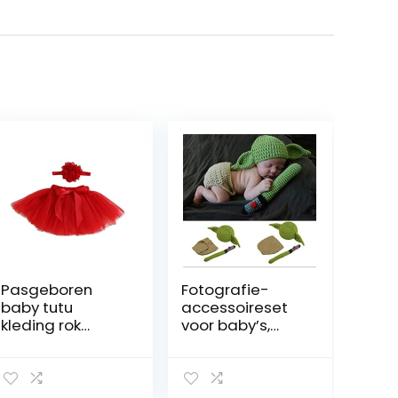
Pasgeboren
Fotografie-
baby tutu
accessoireset
kleding rok
voor baby’s,
hoofdtooi
joda-kostuum,
bloem foto
handgemaakt,
fotografie
voor
rekwisiet outfit
pasgeborenen