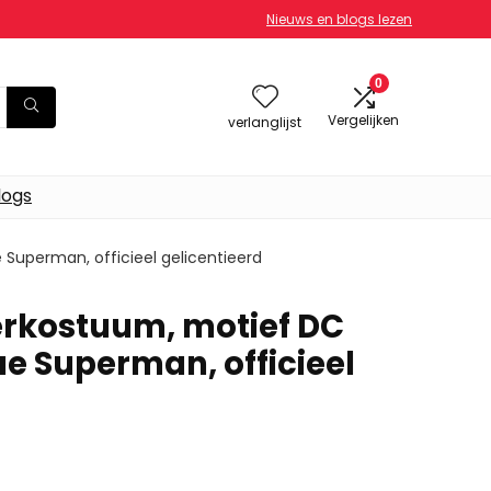
Nieuws en blogs lezen
0
Vergelijken
verlanglijst
logs
 Superman, officieel gelicentieerd
erkostuum, motief DC
ue Superman, officieel