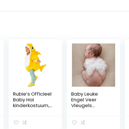
Rubie’s Officieel
Baby Leuke
Baby Hai
Engel Veer
kinderkostuum,
Vleugels
speelt de baby
Fotografie
haai melodie
Kostuum Prop
peuter maat 1-2
Foto Prop Voor
jaar
Meisjes Wit