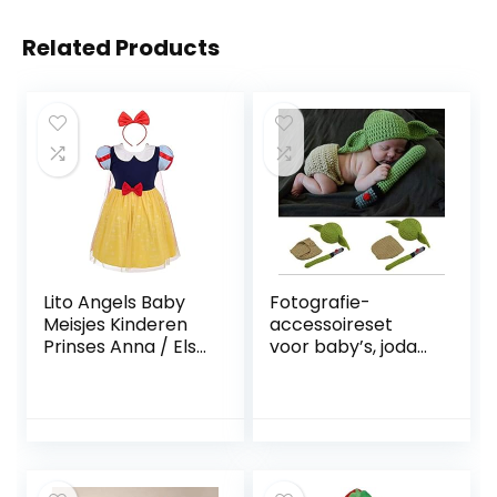
Related Products
Lito Angels Baby
Fotografie-
Meisjes Kinderen
accessoireset
Prinses Anna / Elsa
voor baby’s, joda-
/ Sneeuwwitje /
kostuum,
Belle / Ariel / Alice
handgemaakt,
/ Sofia / Rapunzel /
voor
Jessie Jurk Fancy
pasgeborenen
Halloween
Kostuum Feestjurk