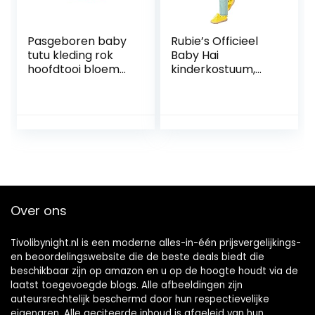
Pasgeboren baby
Rubie’s Officieel
tutu kleding rok
Baby Hai
hoofdtooi bloem
kinderkostuum,
foto fotografie
speelt de baby
rekwisiet outfit
haai melodie
peuter maat 1-2
jaar
Over ons
Tivolibynight.nl is een moderne alles-in-één prijsvergelijkings-
en beoordelingswebsite die de beste deals biedt die
beschikbaar zijn op amazon en u op de hoogte houdt via de
laatst toegevoegde blogs. Alle afbeeldingen zijn
auteursrechtelijk beschermd door hun respectievelijke
eigenaren. Alle geciteerde inhoud is afgeleid van hun