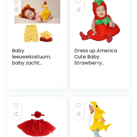
Baby
Dress up America
leeuwekostuum,
Cute Baby
baby zacht
Strawberry
comfortabel
Kostuum,
schattig
Multicolor, Leeftijd
leeuwekostuum
12-24 maanden
foto prop
(Gewicht: 10-13,5
fotografie
kg Hoogte: 74-86
kostuum voor
cm)
baby
pasgeborenen