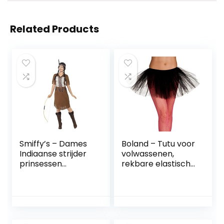
Related Products
Smiffy’s – Dames
Boland – Tutu voor
Indiaanse strijder
volwassenen,
prinsessen
rekbare elastische
kostuum, jurk en
tailleband, minirok,
haarband, bruin
petticoat,
kostuum, carnaval,
motto partij