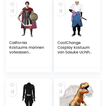
California
CoolChange
Kostuums mannen
Cosplay kostuum
volwassen
van Sasuke Uchiha
Romeinse
na opleiding bij
Gladiator kostuum
Orochimaru |
X-Large 44-46″
Maten: S – XL
chest upto 40″
waist Paars