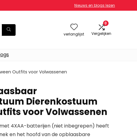
Nieuws en blogs lezen
0
Vergelijken
verlanglijst
logs
ween Outfits voor Volwassenen
aasbaar
tuum Dierenkostuum
tfits voor Volwassenen
et 4XAA-batterijen (niet inbegrepen) heeft
nek en het hoofd van de opblaasbare