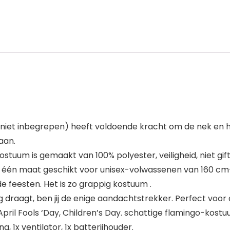
iet inbegrepen) heeft voldoende kracht om de nek en h
aan.
tuum is gemaakt van 100% polyester, veiligheid, niet gif
 één maat geschikt voor unisex-volwassenen van 160 cm
e feesten. Het is zo grappig kostuum .
raagt, ben jij de enige aandachtstrekker. Perfect voor a
April Fools ‘Day, Children’s Day. schattige flamingo-kost
1x ventilator, 1x batterijhouder.