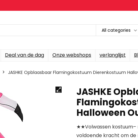
All categories
Deal van de dag
Onze webshops
verlanglijst
B
JASHKE Opblaasbaar Flamingokostuum Dierenkostuum Hallo
JASHKE Opbl
Flamingokos
Halloween Ou
★★Volwassen kostuum– m
voldoende kracht om de 