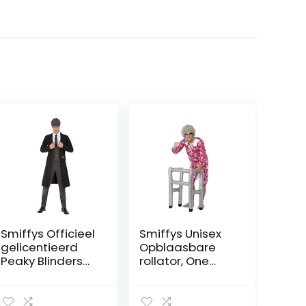
Smiffys Officieel
Smiffys Unisex
gelicentieerd
Opblaasbare
Peaky Blinders
rollator, One
Shelby Mens
Size, Zilver 26461
Kostuum