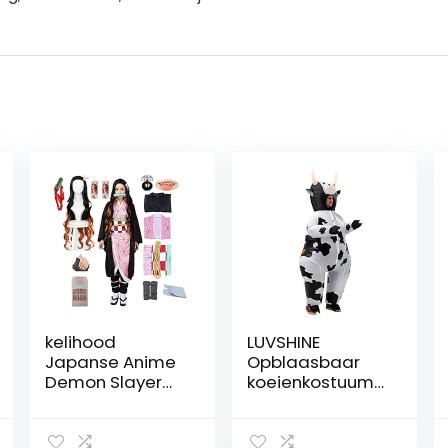
kelihood
LUVSHINE
Japanse Anime
Opblaasbaar
Demon Slayer
koeienkostuum
Cosplay: Neozo
voor
Kamado
volwassenen,
Cosplay
schattig