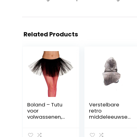
Related Products
Boland – Tutu
Verstelbare
voor
retro
volwassenen,
middeleeuwse
rekbare
schouder
elastische
pantser mantel
tailleband,
lederen