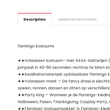
Description
Additional information
flamingo kostuums
★★Volwassen kostuum– met 4XAA-batterijen (n
jumpsuit in 40-60 seconden rechtop te laten st
★★Kwaliteitsmateriaal: opblaasbaar flamingo kos
★★Volwassen maat — De fancy dress is slechts
spelen, rennen, dansen en zitten op verschillend
★★Party King — Wanneer je de flamingo-kleding d
Halloween, Pasen, Thanksgiving, Cosplay Party, 
★★Flamingo-kostuumpakket: 1x Flamingo-kleding, 