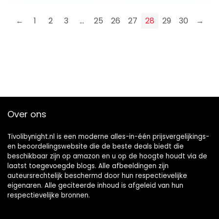
Halloween,
Kerst Cosplay
Kerstmis, kostuum,
Carnavalskostuum
←
1
2
3
…
25
26
27
28
29
30
→
cosplay, carnaval
s Volwassen
Vrouwen (A)
Over ons
Tivolibynight.nl is een moderne alles-in-één prijsvergelijkings-
en beoordelingswebsite die de beste deals biedt die
beschikbaar zijn op amazon en u op de hoogte houdt via de
laatst toegevoegde blogs. Alle afbeeldingen zijn
auteursrechtelijk beschermd door hun respectievelijke
eigenaren. Alle geciteerde inhoud is afgeleid van hun
respectievelijke bronnen.