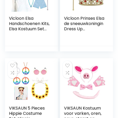
Vicloon Elsa
Vicloon Prinses Elsa
Handschoenen Kits,
de sneeuwkoningin
Elsa Kostuum Set
Dress Up
van 9, Inclusief Elsa
Accessoires – 2
Handschoenen,
stuks cadeauset
Upgrade Prinses
met strass crown
Tiara Braid,
toverstaf ..
Toverstaf en Elsa
Kroon Jurk Meisjes
voor Feest
Kerstmis Carnaval
Party Halloween
Verjaardagsfeest
VIKSAUN 5 Pieces
VIKSAUN Kostuum
Hippie Costume
voor varken, oren,