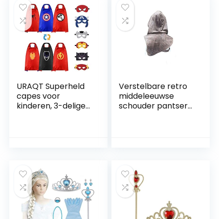
Fancy Dress up
Outfits, Mooie
voor Bruiloft,
Blauwe Dansjurk
Halloween,
Prinses Jurk voor
Kerstmis, Carnaval,
Bruiloft, Halloween,
Feest, Maskerade,
Kerstmis, Carnaval,
Cadeau
Feest, Maskerade,
Cadeau
URAQT Superheld
Verstelbare retro
capes voor
middeleeuwse
kinderen, 3-delige
schouder pantser
dubbelzijdige
mantel lederen
superheld satijnen
hoofdpak
cape en masker,
renaissance
superheld kostuum
cosplay kostuum –
verkleedfeest voor
geschikt voor
Halloween kerst,
volwassen mannen
superheld
en vrouwen
speelgoed voor 2-
12 jaar oude
jongens meisjes (6
rollen)