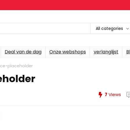
All categories
Deal van de dag
Onze webshops
verlanglijst
B
e-placeholder
holder
7
Views