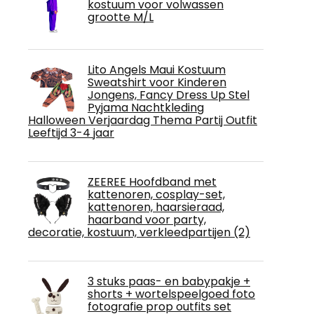
kostuum voor volwassen
grootte M/L
Lito Angels Maui Kostuum
Sweatshirt voor Kinderen
Jongens, Fancy Dress Up Stel
Pyjama Nachtkleding
Halloween Verjaardag Thema Partij Outfit
Leeftijd 3-4 jaar
ZEEREE Hoofdband met
kattenoren, cosplay-set,
kattenoren, haarsieraad,
haarband voor party,
decoratie, kostuum, verkleedpartijen (2)
3 stuks paas- en babypakje +
shorts + wortelspeelgoed foto
fotografie prop outfits set