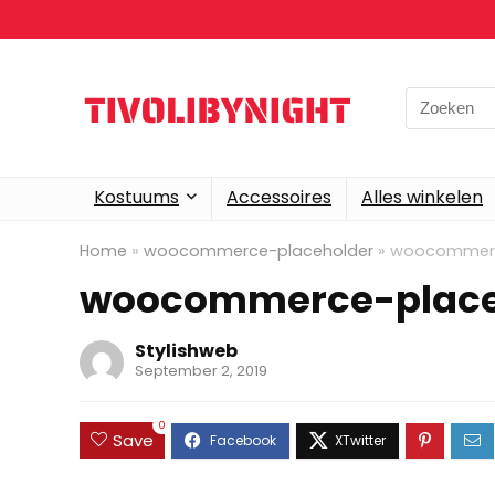
Search
for:
Kostuums
Accessoires
Alles winkelen
Home
»
woocommerce-placeholder
»
woocommerc
woocommerce-place
Stylishweb
September 2, 2019
0
Save