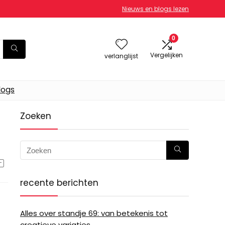
Nieuws en blogs lezen
0
Vergelijken
verlanglijst
logs
Zoeken
recente berichten
Alles over standje 69: van betekenis tot
creatieve variaties