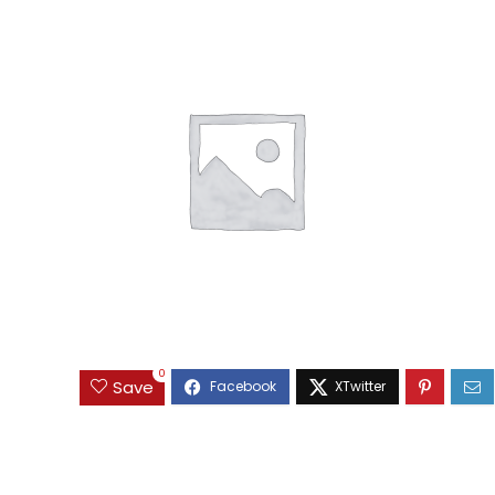
0
Save